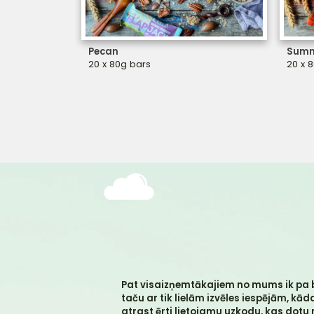
Pecan
Summ
20 x 80g bars
20 x 
Pat visaizņemtākajiem no mums ik pa b
taču ar tik lielām izvēles iespējām, kā
atrast ērti lietojamu uzkodu, kas d