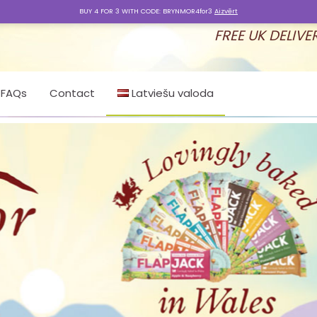
BUY 4 FOR 3 WITH CODE: BRYNMOR4for3
Aizvērt
FREE UK DELIVE
FAQs
Contact
Latviešu valoda
English
Ελληνικά
Latviešu valoda
Nederlands
Cymraeg
Svenska
Čeština