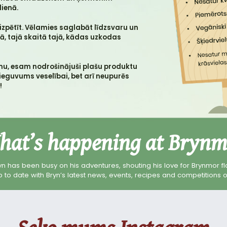
ienā.
zpētīt. Vēlamies saglabāt līdzsvaru un
, tajā skaitā tajā, kādas uzkodas
u, esam nodrošinājuši plašu produktu
s ieguvums veselībai, bet arī neupurēs
!
hat’s happening at Brynm
yn has been busy on his adventures, shouting his love for Brynmor fla
 to date with Bryn’s latest news, events, recipes and competitions o