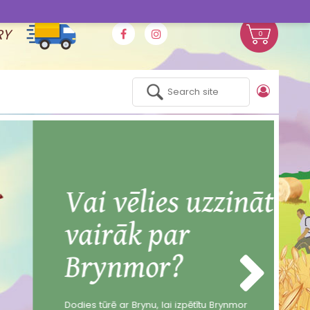
RY
0
Vai vēlies uzzināt
vairāk par
Brynmor?
Dodies tūrē ar Brynu, lai izpētītu Brynmor