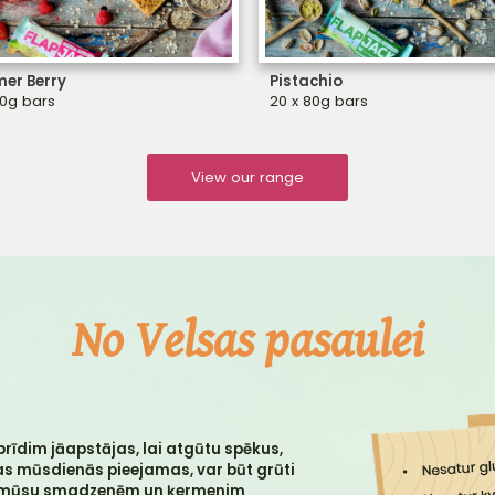
er Berry
Pistachio
80g bars
20 x 80g bars
View our range
No Velsas pasaulei
rīdim jāapstājas, lai atgūtu spēkus,
das mūsdienās pieejamas, var būt grūti
otu mūsu smadzenēm un ķermenim