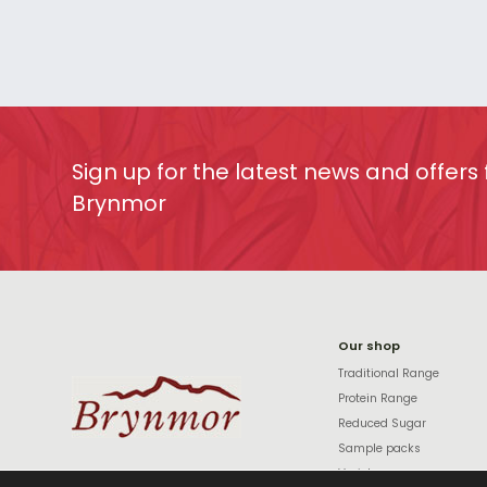
Sign up for the latest news and offers
Brynmor
Our shop
Traditional Range
Protein Range
Reduced Sugar
Sample packs
Variety cases