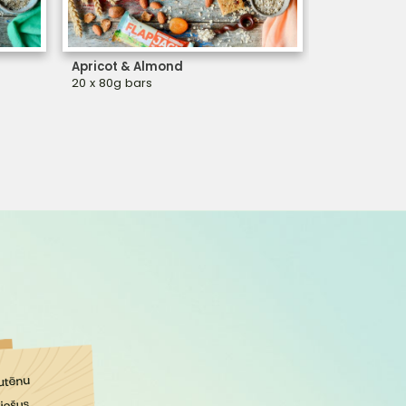
Apricot & Almond
Cashew & C
20 x 80g bars
20 x 80g bar