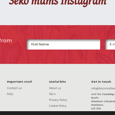
Seko mums Instagram
 from
Important stuff
Useful bits
Get in touch
Contact us
About us
info@brynmorfoo
FAQs
T&Cs
Unit 54, Clywedog
South,
Privacy Policy
Wrexham Industrial
Wrexham,
Cookie Policy
LL13 9XS