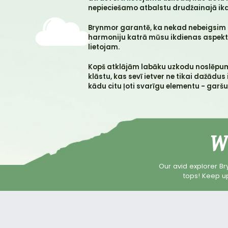
nepieciešamo atbalstu drudžainajā ikd
Brynmor garantē, ka nekad nebeigsim i
harmoniju katrā mūsu ikdienas aspektā
lietojam.
Kopš atklājām labāku uzkodu noslēpum
klāstu, kas sevī ietver ne tikai dažādu
kādu citu ļoti svarīgu elementu - garšu
W
Our avid explorer Br
tops! Keep up